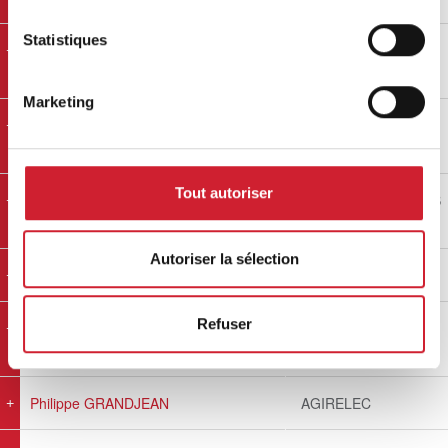
Statistiques
Nadège CHAIMBAULT
MUNERIS
PATRIMOINE
Marketing
Nicolas MONFORT
JURIS DIAGNOSTIC
IMMOBILIER
Tout autoriser
Pablo BONAN
SARL PAYA - TARBES
FITNESS CLUB
Autoriser la sélection
Pascaline AIGOUY
NP OPTIQUE
Refuser
Patrick ESPINOSA
Carrosserie
CASTAING
Philippe GRANDJEAN
AGIRELEC