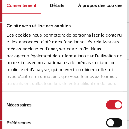
Consentement
Détails
À propos des cookies
Aurélie PEIXOTO
Agence FOCH
Ce site web utilise des cookies.
Benoit BARON
SARL BMPEIS
Les cookies nous permettent de personnaliser le contenu
et les annonces, d'offrir des fonctionnalités relatives aux
David SOARES
ETS SOARES
médias sociaux et d'analyser notre trafic. Nous
FRERES
partageons également des informations sur l'utilisation de
notre site avec nos partenaires de médias sociaux, de
Emmanuel BEAULIEU
SARL GLB ASSUR
publicité et d'analyse, qui peuvent combiner celles-ci
avec d'autres informations que vous leur avez fournies
Guillaume LAURENS
MIRADOUR
ou qu'ils ont collectées lors de votre utilisation de leurs
services.
Lucien MAKHOUL
JTA PLAQUISTE
Sélection
Nécessaires
du
Marcel DAMBA
MARCEL PEITURE
consentement
Préférences
Michel SAMARAN
CMS CHARPENTE