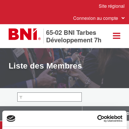
Site régional
Connexion au compte
65-02 BNI Tarbes
Développement 7h
Liste des Membres
Noms des Membres
Société
Agnès LE BIAN
HCR. FORMATION