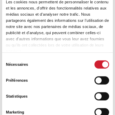
Les cookies nous permettent de personnaliser le contenu
et les annonces, d'offrir des fonctionnalités relatives aux
médias sociaux et d'analyser notre trafic. Nous
Why Is Word of Mouth Marketing
partageons également des informations sur l'utilisation de
Important?
notre site avec nos partenaires de médias sociaux, de
(BNI Global)
publicité et d'analyse, qui peuvent combiner celles-ci
Thu, 06 August 2026
avec d'autres informations que vous leur avez fournies
ou qu'ils ont collectées lors de votre utilisation de leurs
Word of mouth marketing has a reputation problem
services.
it doesn’t deserve. It gets treated like a nice bonus
instead of a real growth channel, something that
Sélection
happens on the side while the “real” marketing gets
Nécessaires
du
done elsewhere. In reality, word of mouth converts
consentement
better than almost anything else a business can do,
precisely because it doesn’t feel like marketing […]
Préférences
Statistiques
Marketing